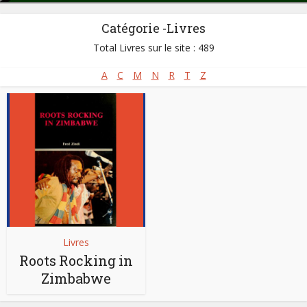
Catégorie -Livres
Total Livres sur le site : 489
A
C
M
N
R
T
Z
Livres
Roots Rocking in
Zimbabwe