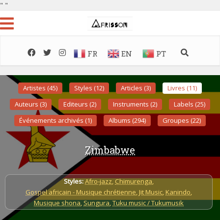
"
"
FR
EN
PT
Artistes (45)
Styles (12)
Articles (3)
Livres (11)
Auteurs (3)
Editeurs (2)
Instruments (2)
Labels (25)
Événements archivés (1)
Albums (294)
Groupes (22)
Zimbabwe
Styles:
Afro-jazz
,
Chimurenga
,
Gospel africain - Musique chrétienne
,
Jit Music
,
Kanindo
,
Musique shona
,
Sungura
,
Tuku music / Tukumusik