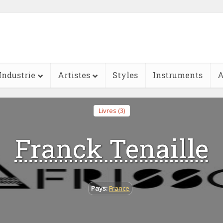
Industrie
Artistes
Styles
Instruments
A
Livres (3)
Franck Tenaille
Pays:
France