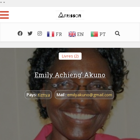
"
"
FR
EN
PT
Livres (2)
Emily Achieng’ Akuno
Pays:
Kenya
Mail :
emilyakuno@gmail.com