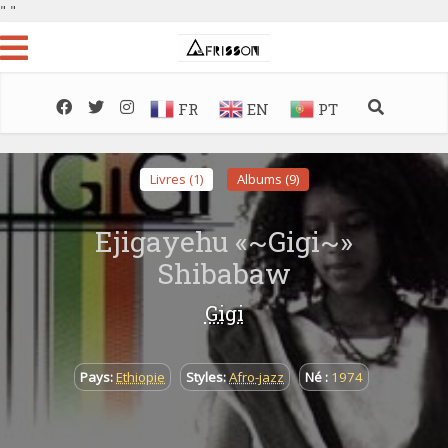
"
"
FR
EN
PT
Livres (1)
Albums (9)
Ejigayehu «~Gigi~»
Shibabaw
Gigi
Pays:
Ethiopie
Styles:
Afro-jazz
Né :
1974