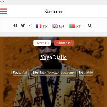
"
"
FR
EN
PT
Livres (1)
Albums (5)
Yaya Diallo
Pays:
Mali
Site :
http://www.onzou.com/
Né :
1946