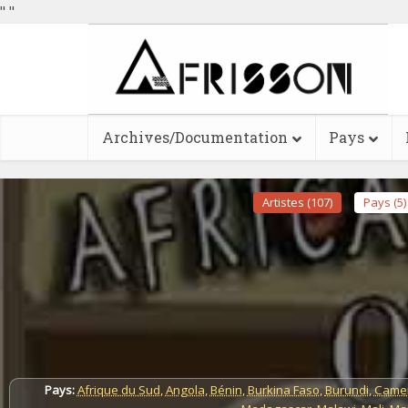
"
"
Archives/Documentation
Pays
Artistes (107)
Pays (5)
Pays:
Afrique du Sud
,
Angola
,
Bénin
,
Burkina Faso
,
Burundi
,
Came