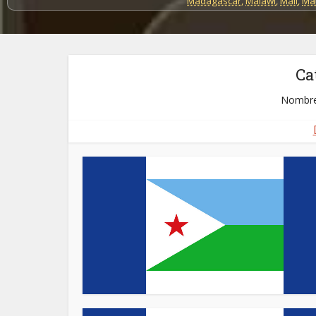
Madagascar
,
Malawi
,
Mali
,
Mau
Ca
Nombre 