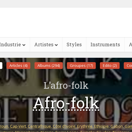
Industrie
Artistes
Styles
Instruments
A
Articles (4)
Albums (294)
Groupes (17)
Edito (2)
Con
L'afro-folk
Afro-folk
roun
,
Cap-Vert
,
Centrafrique
,
Côte d'Ivoire
,
Erythrée
,
Ethiopie
,
Gabon
,
Gam