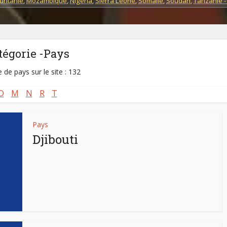
ritanie
,
Mozambique
,
Nigeria
,
Sierra Leone
,
Somalie
,
Soudan
,
Tanzanie -
tégorie -Pays
de pays sur le site : 132
D
M
N
R
T
Pays
Djibouti