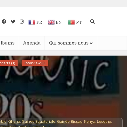
FR
EN
PT
lbums
Agenda
Qui sommes nous
certs (1)
Interview (3)
bie
,
Ghana
,
Guinée Equatoriale
,
Guinée-Bissau
,
Kenya
,
Lesotho
,