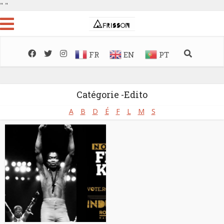
"
"
FR
EN
PT
Catégorie -Edito
A
B
D
É
F
L
M
S