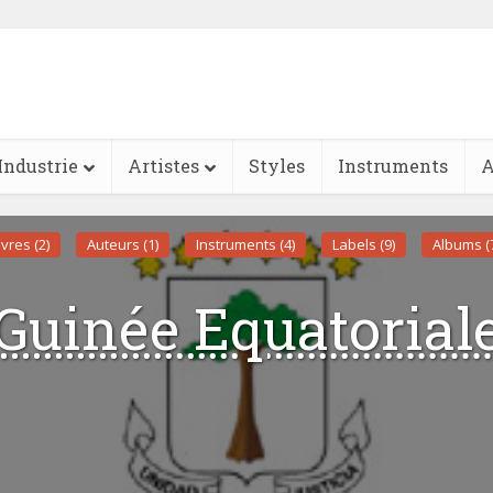
Industrie
Artistes
Styles
Instruments
A
ivres (2)
Auteurs (1)
Instruments (4)
Labels (9)
Albums (
Guinée Equatorial