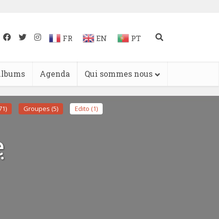
FR
EN
PT
lbums
Agenda
Qui sommes nous
71)
Groupes (5)
Edito (1)
e