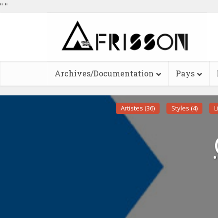
"
"
Archives/Documentation
Pays
Artistes (36)
Styles (4)
L