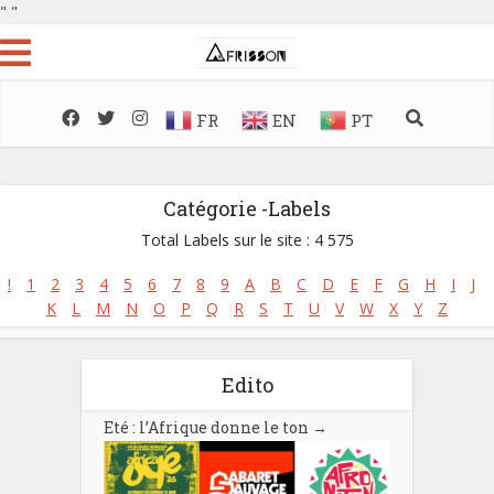
"
"
FR
EN
PT
Catégorie -Labels
Total Labels sur le site : 4 575
!
1
2
3
4
5
6
7
8
9
A
B
C
D
E
F
G
H
I
J
K
L
M
N
O
P
Q
R
S
T
U
V
W
X
Y
Z
Edito
Eté : l’Afrique donne le ton
→