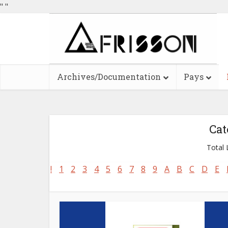
"
"
Archives/Documentation
Pays
Cat
Total L
!
1
2
3
4
5
6
7
8
9
A
B
C
D
E