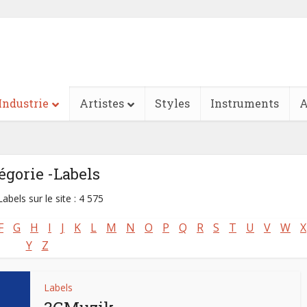
Industrie
Artistes
Styles
Instruments
A
égorie -Labels
abels sur le site : 4 575
F
G
H
I
J
K
L
M
N
O
P
Q
R
S
T
U
V
W
X
Y
Z
Labels