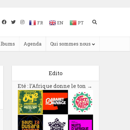
FR
EN
PT
lbums
Agenda
Qui sommes nous
Edito
Eté : l’Afrique donne le ton
→