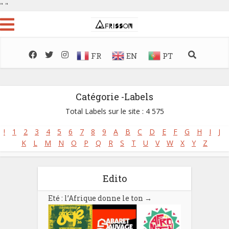
"
"
FR
EN
PT
Catégorie -Labels
Total Labels sur le site : 4 575
!
1
2
3
4
5
6
7
8
9
A
B
C
D
E
F
G
H
I
J
K
L
M
N
O
P
Q
R
S
T
U
V
W
X
Y
Z
Edito
Eté : l’Afrique donne le ton
→