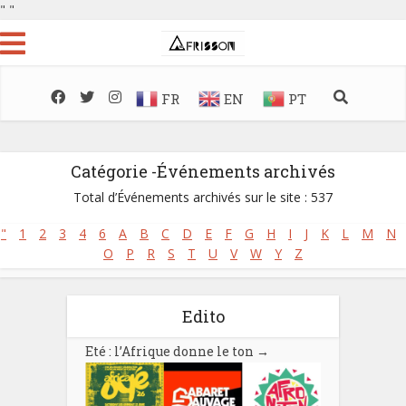
"
"
FR
EN
PT
Catégorie -Événements archivés
Total d’Événements archivés sur le site : 537
"
1
2
3
4
6
A
B
C
D
E
F
G
H
I
J
K
L
M
N
O
P
R
S
T
U
V
W
Y
Z
Edito
Eté : l’Afrique donne le ton
→