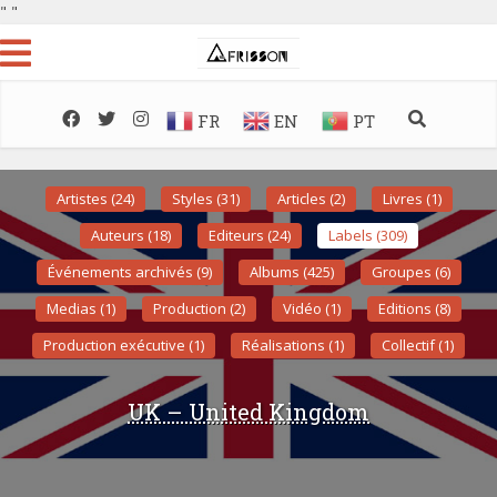
"
"
FR
EN
PT
Artistes (24)
Styles (31)
Articles (2)
Livres (1)
Auteurs (18)
Editeurs (24)
Labels (309)
Événements archivés (9)
Albums (425)
Groupes (6)
Medias (1)
Production (2)
Vidéo (1)
Editions (8)
Production exécutive (1)
Réalisations (1)
Collectif (1)
UK – United Kingdom