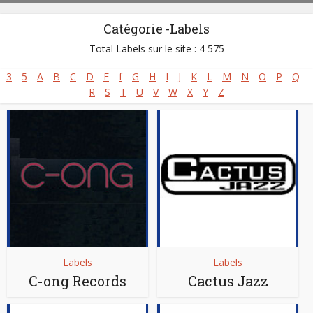
Catégorie -Labels
Total Labels sur le site : 4 575
3
5
A
B
C
D
E
f
G
H
I
J
K
L
M
N
O
P
Q
R
S
T
U
V
W
X
Y
Z
Labels
Labels
C-ong Records
Cactus Jazz