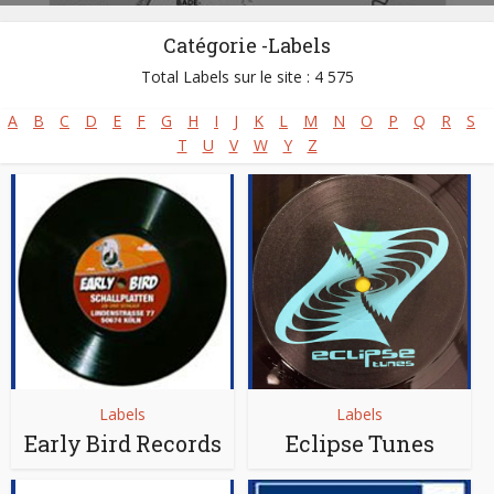
Catégorie -Labels
Total Labels sur le site : 4 575
A
B
C
D
E
F
G
H
I
J
K
L
M
N
O
P
Q
R
S
T
U
V
W
Y
Z
Labels
Labels
Early Bird Records
Eclipse Tunes