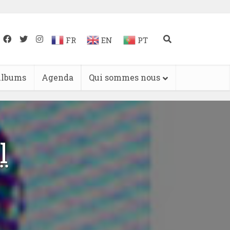
FR
EN
PT
lbums
Agenda
Qui sommes nous
l