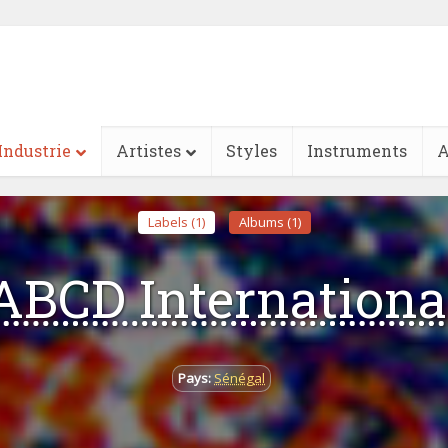
Industrie
Artistes
Styles
Instruments
A
Labels (1)
Albums (1)
ABCD Internationa
Pays:
Sénégal