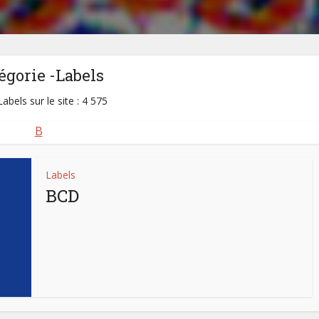
égorie -Labels
abels sur le site : 4 575
B
Labels
BCD