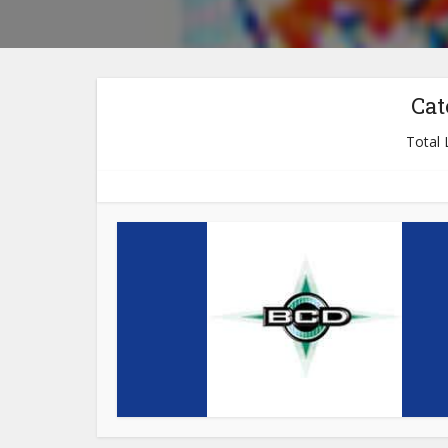
Cat
Total L