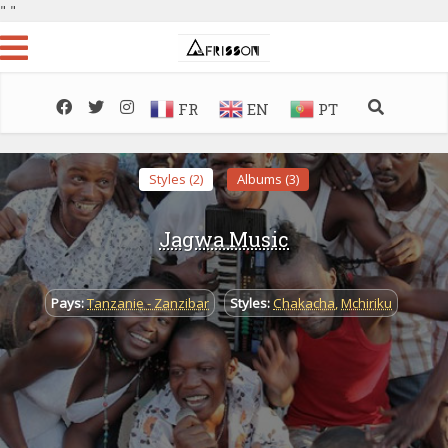
"
"
FR
EN
PT
Styles (2)
Albums (3)
Jagwa Music
Pays:
Tanzanie - Zanzibar
Styles:
Chakacha
,
Mchiriku