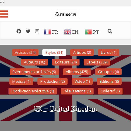
"
"
FR
EN
PT
Artistes (24)
Styles (31)
Articles (2)
Livres (1)
Auteurs (18)
Editeurs (24)
Labels (309)
Événements archivés (9)
Albums (425)
Groupes (6)
Medias (1)
Production (2)
Vidéo (1)
Editions (8)
Production exécutive (1)
Réalisations (1)
Collectif (1)
UK – United Kingdom