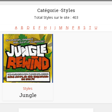
Catégorie -Styles
Total Styles sur le site : 403
A
B
D
E
F
H
I
J
M
N
P
R
S
T
U
Styles
Jungle