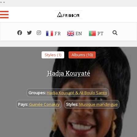
"
"
FR
EN
PT
Styles (1)
Albums (10)
Hadja Kouyaté
Groupes:
Hadja Kouyaté & Ali Boulo Santo
Pays:
Guinée Conakry
Styles:
Musique mandingue