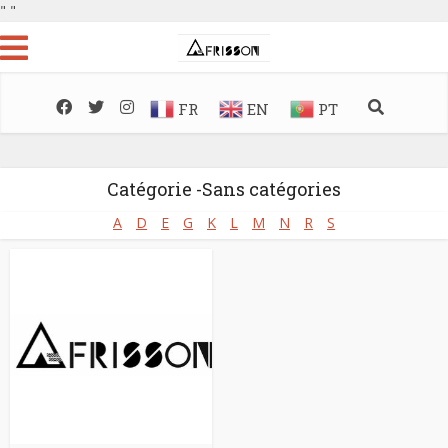
"
"
FR
EN
PT
Catégorie -Sans catégories
A
D
E
G
K
L
M
N
R
S