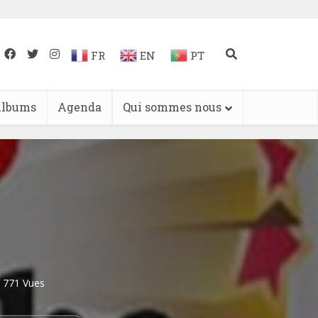
FR
EN
PT
lbums
Agenda
Qui sommes nous
771 Vues