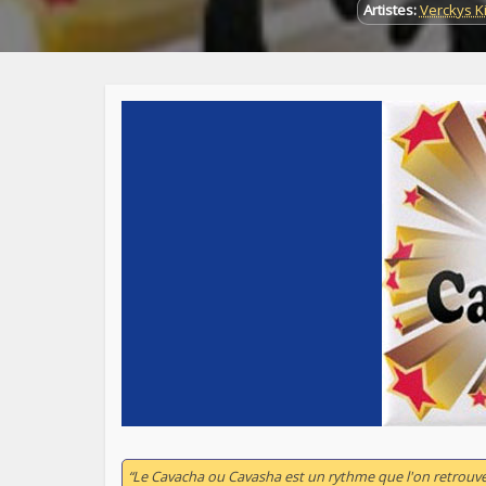
Artistes:
Verckys 
“Le Cavacha ou Cavasha est un rythme que l'on retrouve