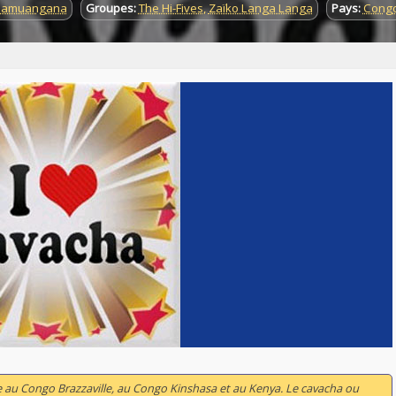
Kiamuangana
Groupes:
The Hi-Fives
,
Zaïko Langa Langa
Pays:
Congo
 au Congo Brazzaville, au Congo Kinshasa et au Kenya. Le cavacha ou