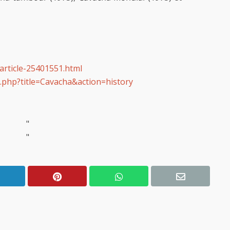
rticle-25401551.html
x.php?title=Cavacha&action=history
"
"