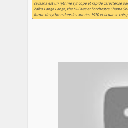
cavasha est un rythme syncopé et rapide caractérisé par 
Zaïko Langa Langa, the Hi-Fives et l'orchestre Shama 
forme de rythme dans les années 1970 et la danse très p