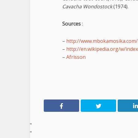
Cavacha Wondostock
(1974).
Sources
:
–
http://www.mbokamosika.com/a
–
http://en.wikipedia.org/w/inde
–
Afrisson
"
"