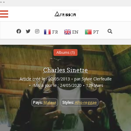
"
"
FR
EN
PT
Albums (1)
Charles Sinetre
Article créé le : 02/05/2013
par
Sylvie Clerfeuille
Mis à jour le : 24/05/2020
129 Vues
Pays:
Malawi
Styles:
Afro-reggae