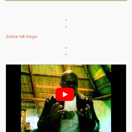
"
"
Zonse ndi moyo
"
"