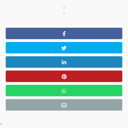
"
"
"