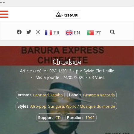
"
"
FR
EN
PT
Chitekete
Article créé le : 02/11/2013
par
Sylvie Clerfeuille
Mis à jour le : 24/05/2020
63 Vues
Artistes:
Leonard Dembo
Labels:
Gramma Records
Styles:
Afro-pop
,
Sungura
,
World / Musique du monde
Support :
CD
Parution :
1992