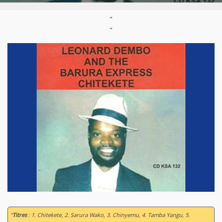
"
"
“
Titres
: 1. Chitekete, 2. Sarura Wako, 3. Chinyemu, 4. Tamba Yangu, 5.