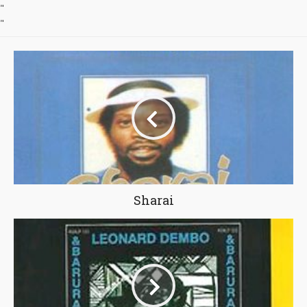
"
"
Sharai