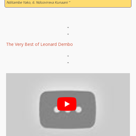
Nditambe Yako, 6. Ndozvireva Kunaani ”
"
"
The Very Best of Leonard Dembo
"
"