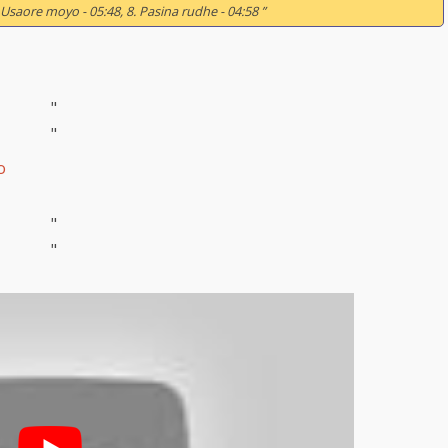
. Usaore moyo - 05:48, 8. Pasina rudhe - 04:58 ”
"
"
o
"
"