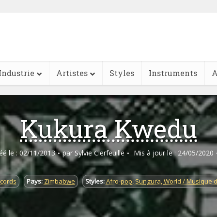
Industrie
Artistes
Styles
Instruments
A
Kukura Kwedu
réé le : 02/11/2013
par
Sylvie Clerfeuille
Mis à jour le : 24/05/2020
ecords
Pays:
Zimbabwe
Styles:
Afro-pop
,
Sungura
,
World / Musique 