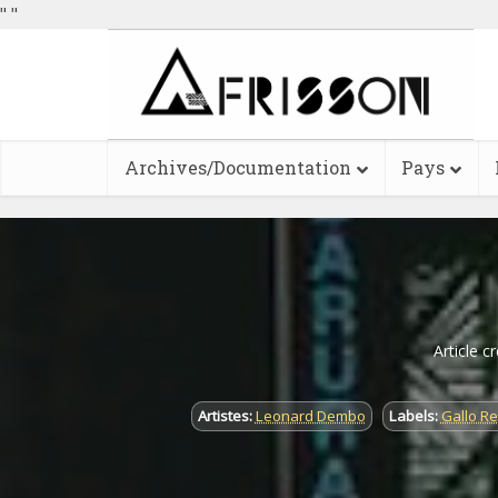
"
"
Archives/Documentation
Pays
Article c
Artistes:
Leonard Dembo
Labels:
Gallo R