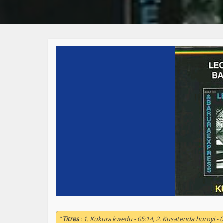
“
Titres
: 1. Kukura kwedu - 05:14, 2. Kusatenda huroyi 