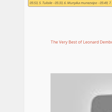
05:53, 5. Tulisile - 05:33, 6. Munyika munezvipo - 05:49, 7
The Very Best of Leonard Demb