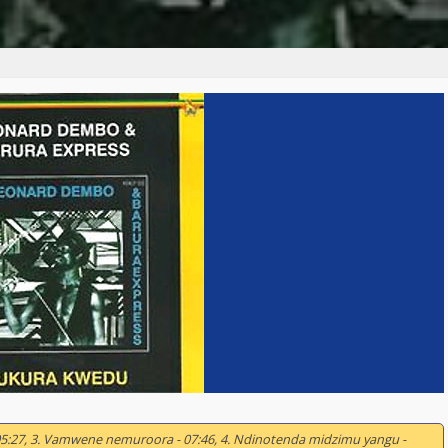
- 05:27, 3. Vamwene nemuroora - 07:46, 4. Ndinotenda midzimu yangu -