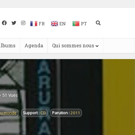
FR
EN
PT
lbums
Agenda
Qui sommes nous
51 Vues
du monde
Support :
CD
Parution :
2011