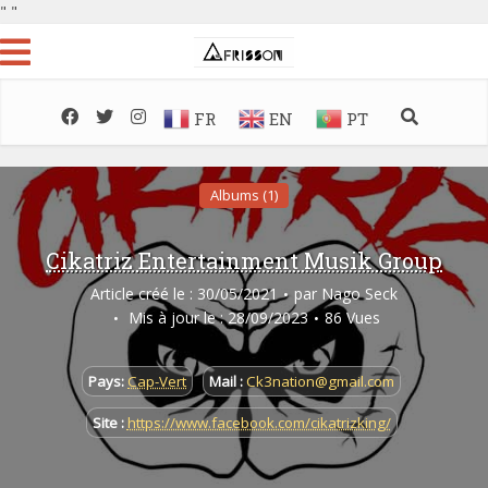
"
"
FR
EN
PT
Albums (1)
Cikatriz Entertainment Musik Group
Article créé le : 30/05/2021
par
Nago Seck
Mis à jour le : 28/09/2023
86 Vues
Pays:
Cap-Vert
Mail :
Ck3nation@gmail.com
Site :
https://www.facebook.com/cikatrizking/