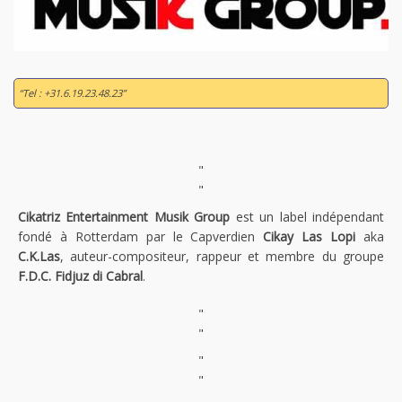
“Tel : +31.6.19.23.48.23”
"
"
Cikatriz Entertainment Musik Group
est un label indépendant
fondé à Rotterdam par le Capverdien
Cikay Las Lopi
aka
C.K.Las
, auteur-compositeur, rappeur et membre du groupe
F.D.C. Fidjuz di Cabral
.
"
"
"
"