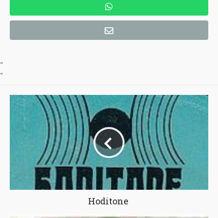
"
"
Hoditone ‎