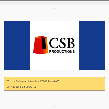
"
"
“15, rue Salvador Allende - 92240 Malakoff
Tel: + 33 (0) 6 85 96 51 12”
"