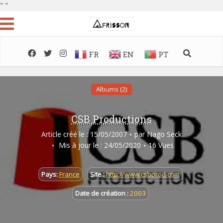
"
"
FR
EN
PT
Albums (2)
CSB Productions
Article créé le : 15/05/2007
par
Nago Seck
Mis à jour le : 24/05/2020
16 Vues
Pays:
France
Site :
http://www.csbprod.com
Date de création :
2003