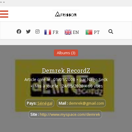
"
"
FR
EN
PT
Albums (3)
Demrek RecordZ
Article créé le : 01/01/2008
par
Nago Seck
Mis à jour le : 24/05/2020
60 Vues
Pays:
Sénégal
Mail :
demrek@gmail.com
Site :
http://www.myspace.com/demrek