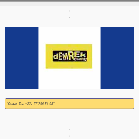
"
"
“Dakar Tel: +221 77 786 51 98”
"
"