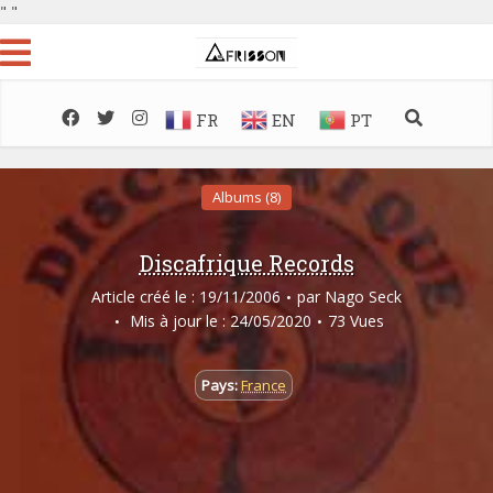
"
"
FR
EN
PT
Albums (8)
Discafrique Records
Article créé le : 19/11/2006
par
Nago Seck
Mis à jour le : 24/05/2020
73 Vues
Pays:
France