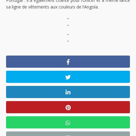
Portugal . Il a également chanté pour l’Unicef et a même lancé
sa ligne de vêtements aux couleurs de l’Angola.
"
"
"
"