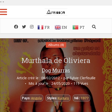
"
"
FR
EN
PT
Albums (8)
Murthala de Oliviera
Dog Murras
Article créé le : 06/02/2012
par
Sylvie Clerfeuille
Mis à jour le : 24/05/2020
119 Vues
Pays:
Angola
Styles:
Kuduro
Né :
1977