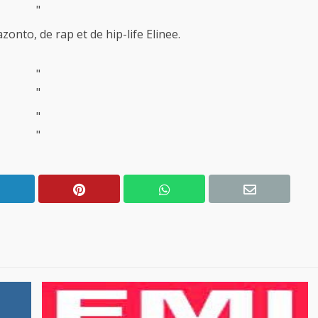
"
azonto, de rap et de hip-life Elinee.
"
"
"
"