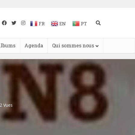
FR
EN
PT
lbums
Agenda
Qui sommes nous
2 Vues