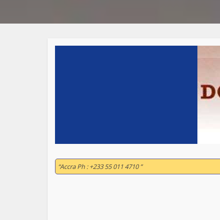
“Accra Ph : +233 55 011 4710 ”