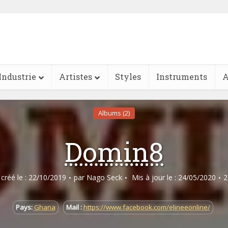
Industrie
Artistes
Styles
Instruments
A
Albums (2)
Domin8
e créé le : 22/10/2019
par
Nago Seck
Mis à jour le : 24/05/2020
2
Pays:
Ghana
Mail :
https://www.facebook.com/elineeonline/