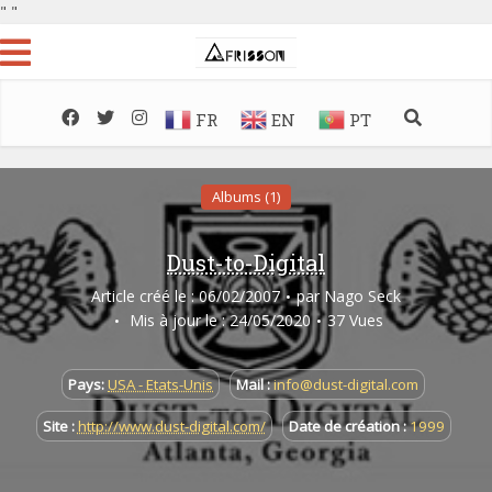
"
"
FR
EN
PT
Albums (1)
Dust-to-Digital
Article créé le : 06/02/2007
par
Nago Seck
Mis à jour le : 24/05/2020
37 Vues
Pays:
USA - Etats-Unis
Mail :
info@dust-digital.com
Site :
http://www.dust-digital.com/
Date de création :
1999