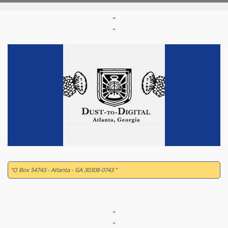
"
"
“O Box 54743 - Atlanta - GA 30308-0743 ”
"
"