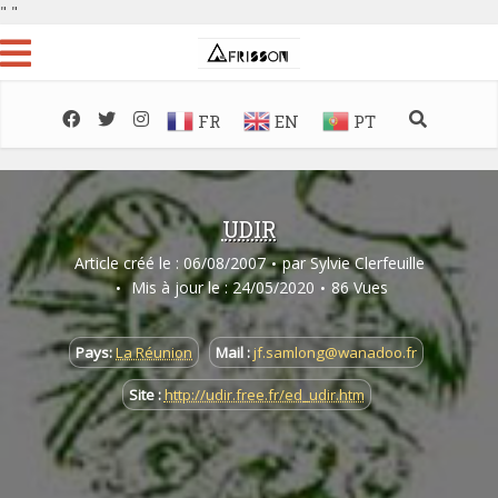
"
"
FR
EN
PT
UDIR
Article créé le : 06/08/2007
par
Sylvie Clerfeuille
Mis à jour le : 24/05/2020
86 Vues
Pays:
La Réunion
Mail :
jf.samlong@wanadoo.fr
Site :
http://udir.free.fr/ed_udir.htm