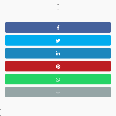
"
"
"