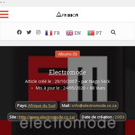
"
"
FR
EN
PT
Albums (5)
Electromode
Article créé le : 29/10/2007
par
Nago Seck
Mis à jour le : 24/05/2020
68 Vues
Pays:
Afrique du Sud
Mail :
info@electromode.co.za
Site :
http://www.electromode.co.za/
Date de création :
2003