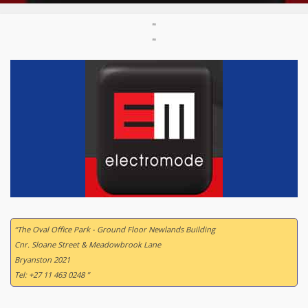
"
"
“The Oval Office Park - Ground Floor Newlands Building
Cnr. Sloane Street & Meadowbrook Lane
Bryanston 2021
Tel: +27 11 463 0248 ”