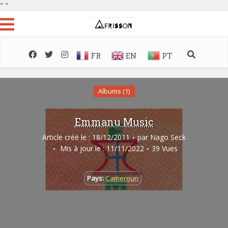
"
"
FR
EN
PT
Albums (1)
Emmanu Music
Article créé le : 18/12/2011
par
Nago Seck
Mis à jour le : 11/11/2022
39 Vues
Pays:
Cameroun