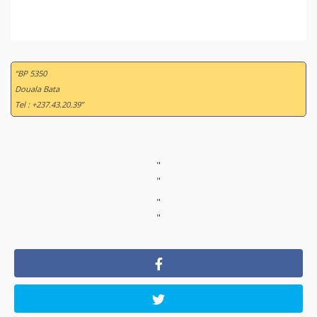
“BP 5350
Douala Bata
Tel : +237.43.20.39”
"
"
"
"