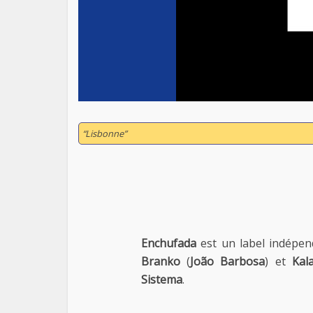
“Lisbonne”
Enchufada
est un label indépen
Branko
(
João Barbosa
) et
Kal
Sistema
.