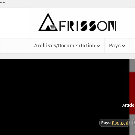
"
"
Archives/Documentation
Pays
Articl
Pays:
Portugal