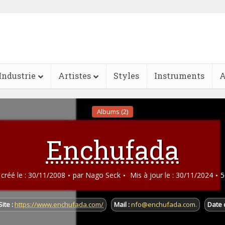
Industrie
Artistes
Styles
Instruments
A
Albums (2)
Enchufada
e créé le : 30/11/2008
par
Nago Seck
Mis à jour le : 30/11/2024
5
Site :
https://www.enchufada.com/
Mail :
nfo@enchufada.com.
Date 