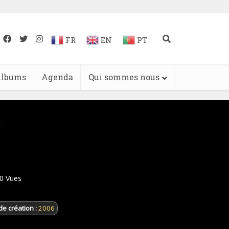
FR
EN
PT
lbums
Agenda
Qui sommes nous
0 Vues
de création :
2006