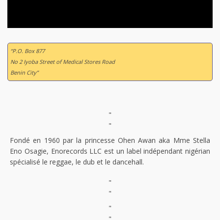
“P.O. Box 877
No 2 Iyoba Street of Medical Stores Road
Benin City”
"
"
Fondé en 1960 par la princesse Ohen Awan aka Mme Stella
Eno Osagie, Enorecords LLC est un label indépendant nigérian
spécialisé le reggae, le dub et le dancehall.
"
"
"
"