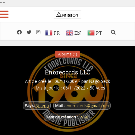
"
"
FR
EN
PT
Albums (1)
Enorecords LLC
Article créé le : 06/11/2009
par
Nago Seck
Mis à jour le : 06/11/2022
58 Vues
Pays:
Nigeria
Mail :
enorecords@gmail.com
Date de création :
1960