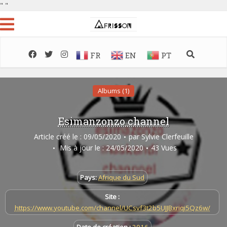
"
"
FR
EN
PT
Albums (1)
Esimanzonzo channel
Article créé le : 09/05/2020
par
Sylvie Clerfeuille
Mis à jour le : 24/05/2020
43 Vues
Pays:
Afrique du Sud
Site :
https://www.youtube.com/channel/UCsvf3t2b5UJJBxriqi5Qz6w/