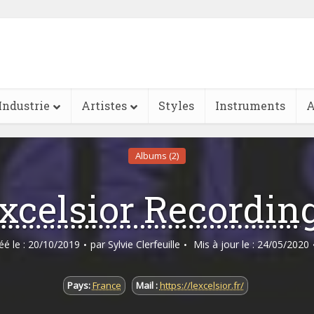
Industrie
Artistes
Styles
Instruments
A
Albums (2)
xcelsior Recordin
réé le : 20/10/2019
par
Sylvie Clerfeuille
Mis à jour le : 24/05/2020
Pays:
France
Mail :
https://lexcelsior.fr/