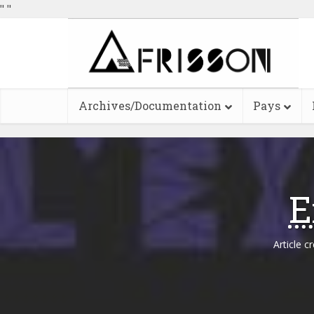
"
"
Archives/Documentation
Pays
E
Article c