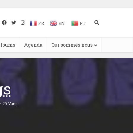
FR
EN
PT
lbums
Agenda
Qui sommes nous
gs
25 Vues