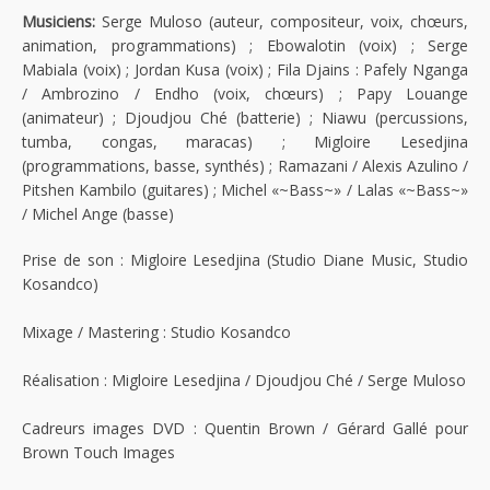
Musiciens:
Serge Muloso (auteur, compositeur, voix, chœurs,
animation, programmations) ; Ebowalotin (voix) ; Serge
Mabiala (voix) ; Jordan Kusa (voix) ; Fila Djains : Pafely Nganga
/ Ambrozino / Endho (voix, chœurs) ; Papy Louange
(animateur) ; Djoudjou Ché (batterie) ; Niawu (percussions,
tumba, congas, maracas) ; Migloire Lesedjina
(programmations, basse, synthés) ; Ramazani / Alexis Azulino /
Pitshen Kambilo (guitares) ; Michel «~Bass~» / Lalas «~Bass~»
/ Michel Ange (basse)
Prise de son : Migloire Lesedjina (Studio Diane Music, Studio
Kosandco)
Mixage / Mastering : Studio Kosandco
Réalisation : Migloire Lesedjina / Djoudjou Ché / Serge Muloso
Cadreurs images DVD : Quentin Brown / Gérard Gallé pour
Brown Touch Images