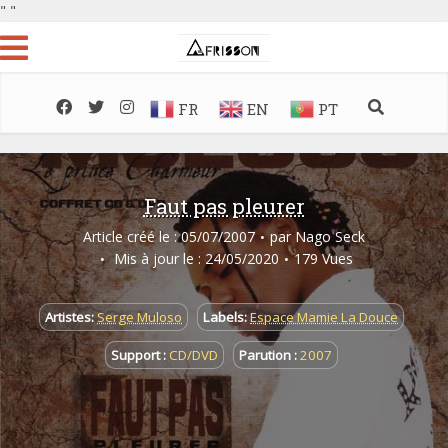
"
"
FR
EN
PT
Faut pas pleurer
Article créé le : 05/07/2007
par
Nago Seck
Mis à jour le : 24/05/2020
179 Vues
Artistes:
Serge Muloso
Labels:
Espace Mamie La Douce
Support :
CD/DVD
Parution :
2007