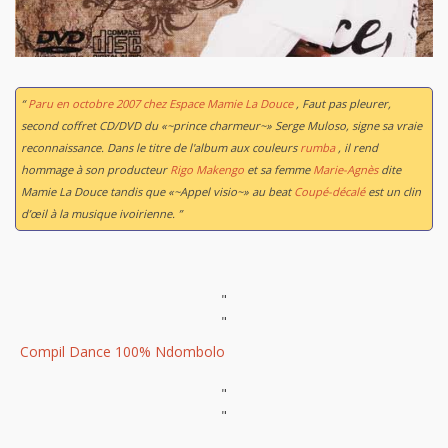
“
Paru en octobre 2007 chez Espace Mamie La Douce
,
Faut pas pleurer
,
second coffret CD/DVD du «~prince charmeur~» Serge Muloso, signe sa vraie
reconnaissance. Dans le titre de l'album aux couleurs
rumba
, il rend
hommage à son producteur
Rigo Makengo
et sa femme
Marie-Agnès
dite
Mamie La Douce tandis que «~Appel visio~» au beat
Coupé-décalé
est un clin
d’œil à la musique ivoirienne. ”
"
"
Compil Dance 100% Ndombolo
"
"