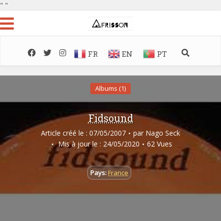
"
"
FR
EN
PT
Albums (1)
Fidsound
Article créé le : 07/05/2007
par
Nago Seck
Mis à jour le : 24/05/2020
62 Vues
Pays:
France