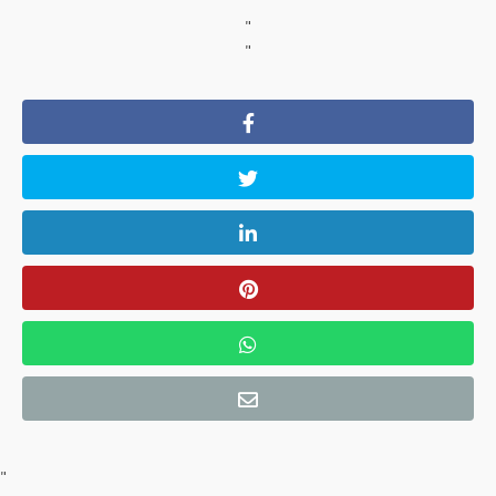
"
"
"