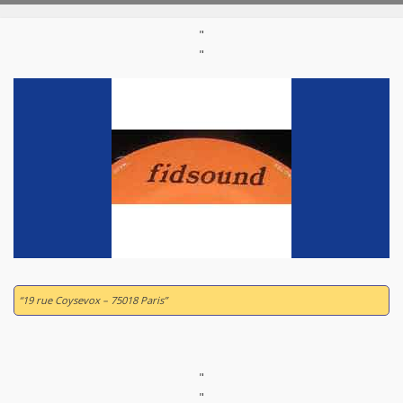
"
"
“19 rue Coysevox – 75018 Paris”
"
"