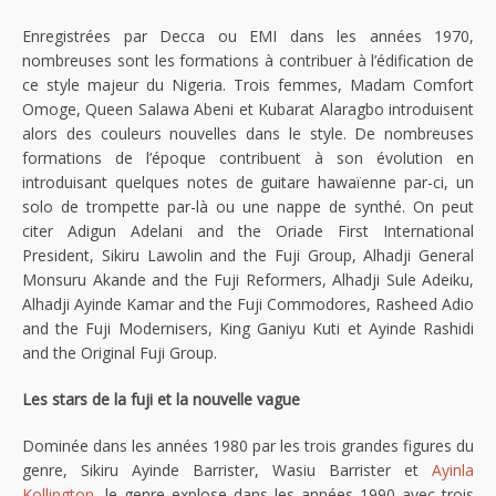
Enregistrées par Decca ou EMI dans les années 1970,
nombreuses sont les formations à contribuer à l’édification de
ce style majeur du Nigeria. Trois femmes, Madam Comfort
Omoge, Queen Salawa Abeni et Kubarat Alaragbo introduisent
alors des couleurs nouvelles dans le style. De nombreuses
formations de l’époque contribuent à son évolution en
introduisant quelques notes de guitare hawaïenne par-ci, un
solo de trompette par-là ou une nappe de synthé. On peut
citer Adigun Adelani and the Oriade First International
President, Sikiru Lawolin and the Fuji Group, Alhadji General
Monsuru Akande and the Fuji Reformers, Alhadji Sule Adeiku,
Alhadji Ayinde Kamar and the Fuji Commodores, Rasheed Adio
and the Fuji Modernisers, King Ganiyu Kuti et Ayinde Rashidi
and the Original Fuji Group.
Les stars de la fuji et la nouvelle vague
Dominée dans les années 1980 par les trois grandes figures du
genre, Sikiru Ayinde Barrister, Wasiu Barrister et
Ayinla
Kollington
, le genre explose dans les années 1990 avec trois