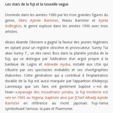
Les stars de la fuji et la nouvelle vague
Dominée dans les années 1980 par les trois grandes figures du
genre,
Sikiru Ayinde Barrister
, Wasiu Barrister et
Ayinla
Kollington
, le genre explose dans les années 1990 avec trois
artistes.
Abass Akande Obesere a gagné la faveur des jeunes Nigérians
en optant pour un registre obscène et provocateur. Sunny Tia
alias Sunny T., un des rares Ibos dans la planète yoruba de la
fuji, qui se distingue par l’utilisation d’un argot propre à la
banlieue de Lagos et
Adewale Ayuba
, installé aux USA qui
s’illustre par ses spectacles endiablés et ses chorégraphies
élaborées. Cette génération qui a contribué à l’implantation
durable de la fuji est aussi marquée par l’apparition d’Adepoju
Lanrewaju que ses fans ont gentiment baptisé «~roi de
l’ewe~».
Apanage des musulmans yoruba, la fuji moderne est
née en 1965 au Nigeria, baptisée ainsi par [Chief Alhadji Ayinde
Barrister
en référence au mont japonais Fuji-Yama
symbolisant l’amour, la paix et l’harmonie.