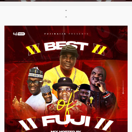
Pays:
Nigeria
"
"