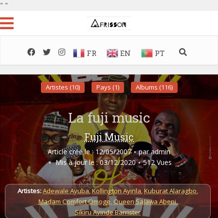
"
"
FR
EN
PT
Artistes (10)
Pays (1)
Albums (116)
La fuji music
Fuji Music
Article créé le : 12/05/2007
par
admin
Mis à jour le : 03/12/2020
512 Vues
Artistes:
Adewale Ayuba
,
Kollington Ayinla
,
Kuburat Alaragbo
,
Madam Comfort Omoge
,
Queen Salawa Abeni
,
Sikiru Ayinde Barrister