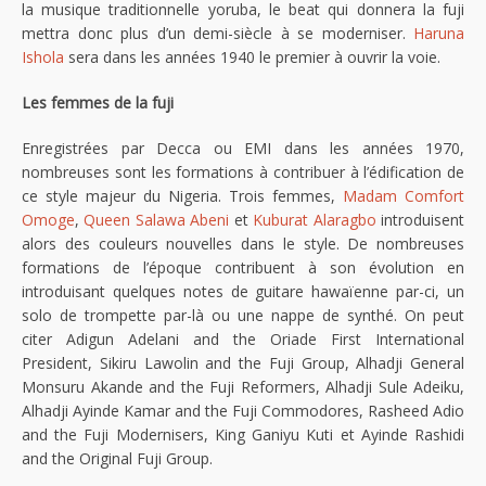
la musique traditionnelle yoruba, le beat qui donnera la fuji
mettra donc plus d’un demi-siècle à se moderniser.
Haruna
Ishola
sera dans les années 1940 le premier à ouvrir la voie.
Les femmes de la fuji
Enregistrées par Decca ou EMI dans les années 1970,
nombreuses sont les formations à contribuer à l’édification de
ce style majeur du Nigeria. Trois femmes,
Madam Comfort
Omoge
,
Queen Salawa Abeni
et
Kuburat Alaragbo
introduisent
alors des couleurs nouvelles dans le style. De nombreuses
formations de l’époque contribuent à son évolution en
introduisant quelques notes de guitare hawaïenne par-ci, un
solo de trompette par-là ou une nappe de synthé. On peut
citer Adigun Adelani and the Oriade First International
President, Sikiru Lawolin and the Fuji Group, Alhadji General
Monsuru Akande and the Fuji Reformers, Alhadji Sule Adeiku,
Alhadji Ayinde Kamar and the Fuji Commodores, Rasheed Adio
and the Fuji Modernisers, King Ganiyu Kuti et Ayinde Rashidi
and the Original Fuji Group.