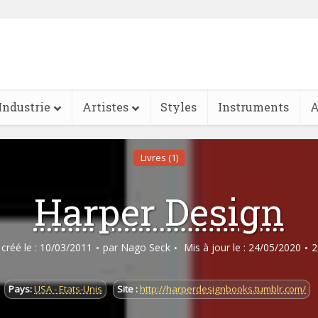
Industrie
Artistes
Styles
Instruments
A
Livres (1)
Harper Design
e créé le : 10/03/2011
par
Nago Seck
Mis à jour le : 24/05/2020
2
Pays:
USA - Etats-Unis
Site :
http://harperdesignbooks.tumblr.com/