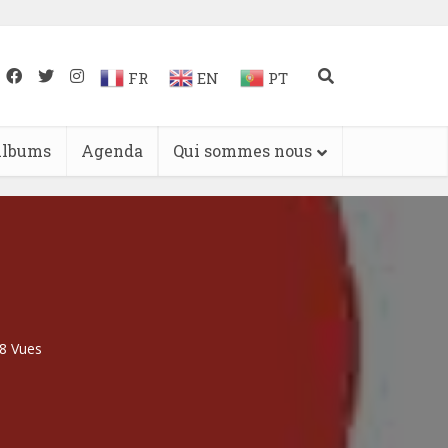
FR
EN
PT
lbums
Agenda
Qui sommes nous
8 Vues