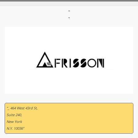
"
"
“_ 464 West 43rd St,
Suite 240,
New York
N.Y. 10036”