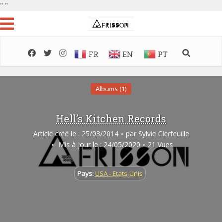
"
"
FR
EN
PT
Albums (1)
Hell’s Kitchen Records
Article créé le : 25/03/2014
par
Sylvie Clerfeuille
Mis à jour le : 24/05/2020
21 Vues
Pays:
USA - Etats-Unis