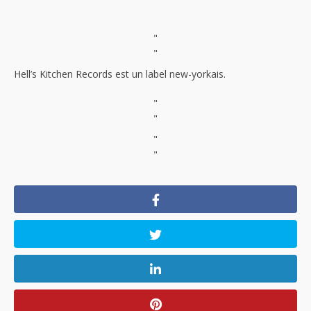
"
"
Hell’s Kitchen Records est un label new-yorkais.
"
"
"
"