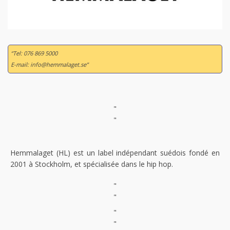
“Tel: 076 869 5000
E-mail: info@hemmalaget.se”
"
"
Hemmalaget (HL) est un label indépendant suédois fondé en
2001 à Stockholm, et spécialisée dans le hip hop.
"
"
"
"