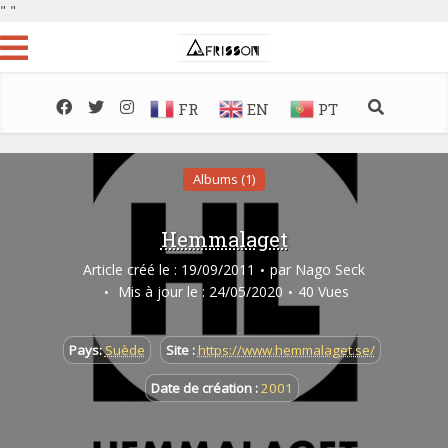
"
"
FR
EN
PT
Albums (1)
Hemmalaget
Article créé le : 19/09/2011
par
Nago Seck
Mis à jour le : 24/05/2020
40 Vues
Pays:
Suède
Site :
https://www.hemmalaget.se/
Date de création :
2001