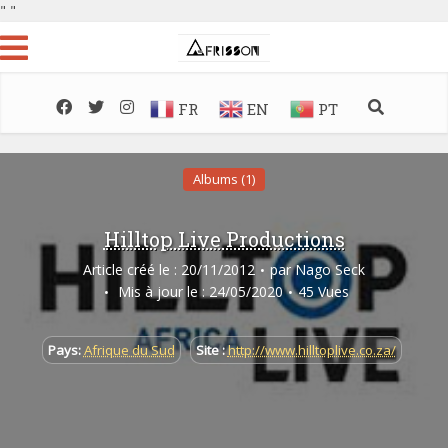
"
"
FR
EN
PT
Albums (1)
Hilltop Live Productions
Article créé le : 20/11/2012
par
Nago Seck
Mis à jour le : 24/05/2020
45 Vues
Pays:
Afrique du Sud
Site :
http://www.hilltoplive.co.za/