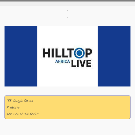
"
"
“88 Visagie Street
Pretoria
Tel: +27.12.326.0560”