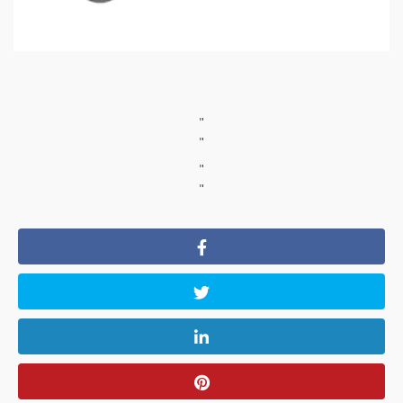
"
"
"
"