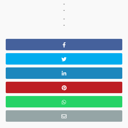
"
"
"
"