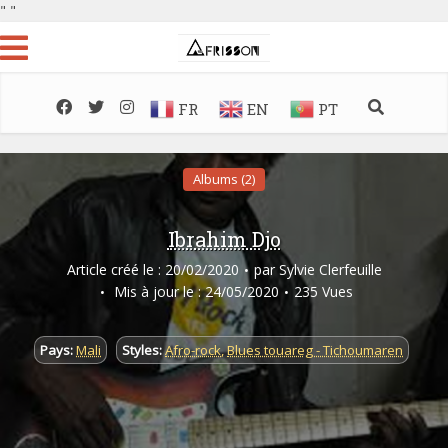
"
"
FR
EN
PT
Albums (2)
Ibrahim Djo
Article créé le : 20/02/2020
par
Sylvie Clerfeuille
Mis à jour le : 24/05/2020
235 Vues
Pays:
Mali
Styles:
Afro-rock
,
Blues touareg - Tichoumaren