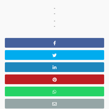
"
"
"
"