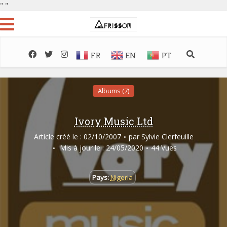
"
"
FR
EN
PT
Albums (7)
Ivory Music Ltd
Article créé le : 02/10/2007
par
Sylvie Clerfeuille
Mis à jour le : 24/05/2020
44 Vues
Pays:
Nigeria