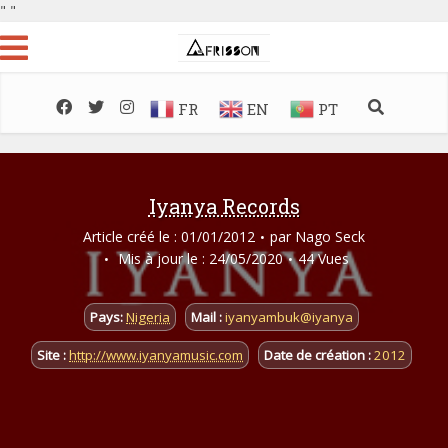
"
"
FR
EN
PT
Iyanya Records
Article créé le : 01/01/2012
par
Nago Seck
Mis à jour le : 24/05/2020
44 Vues
Pays:
Nigeria
Mail :
iyanyambuk@iyanya
Site :
http://www.iyanyamusic.com
Date de création :
2012