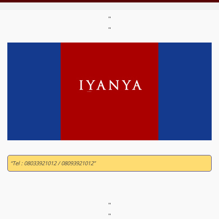
"
"
“Tel : 08033921012 / 08093921012”
"
"