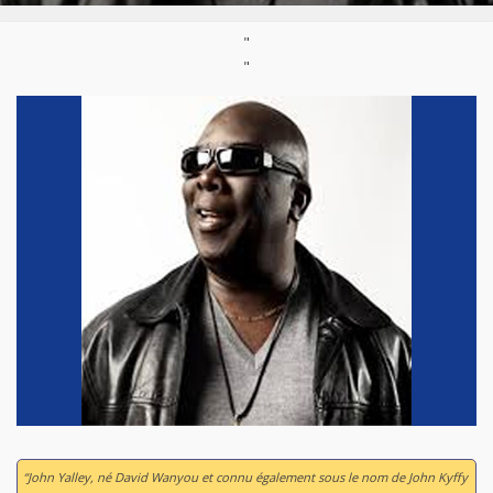
"
"
“John Yalley, né David Wanyou et connu également sous le nom de John Kyffy