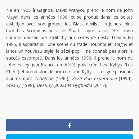
"
Né en 1955 à Gagnoa, David Wanyou prend le nom de John
Mayal dans les années 1980. et se produit dans les boites
d’Abidjan avec son groupe, les Black devils. Il rejoindra plus
tard Les Scorpions puis Les Shafts, après avoir été connu
comme danseur de Ziglibithy aux côtés d’Ernesto Djédjé. En
1985, il apparait sur une scène du stade Houphouët-Boigny et
lance un nouveau style, le zêzê-pop. Il ne connaît pas alors le
succès escompté. Dans les années 1990, il prend le nom de
John Yalley (souffrance en bété) puis crée Les Kyffys (Les
Chefs) et prend alors le nom de John Kyffys. Il a signé plusieurs
albums dont
Tchétché
(1990),
Zêzê Pop expérience
(1994),
Steady
(1998),
Destiny
(2002) et
Hygbedia
(2017).
"
"