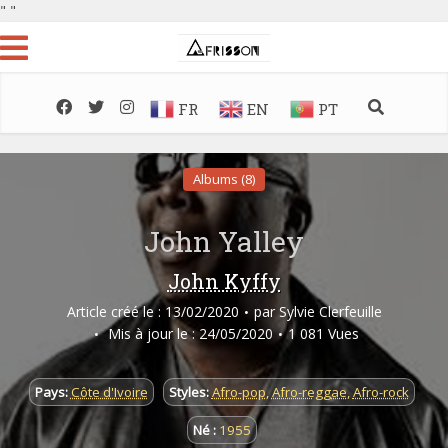
"
"
FR
EN
PT
Albums (8)
John Yalley
John Kyffy
Article créé le : 13/02/2020
par
Sylvie Clerfeuille
Mis à jour le : 24/05/2020
1 081 Vues
Pays:
Côte d'Ivoire
Styles:
Afro-pop
,
Afro-reggae
,
Afro-rock
Né :
1955